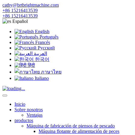
cathy@brtbrightmachine.com
+86 15216413539
+86 15216413539
Español
English
Português
Francés
Русский
العربية
한국어
हिंदी
ภาษาไทย
Italiano
Inicio
Sobre nosotros
Ventajas
productos
Máquina de fabricación de piensos de pescado
Máquina flotante de alimentación de peces