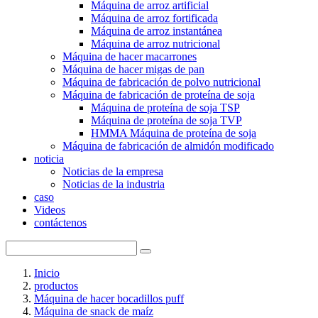
Máquina de arroz artificial
Máquina de arroz fortificada
Máquina de arroz instantánea
Máquina de arroz nutricional
Máquina de hacer macarrones
Máquina de hacer migas de pan
Máquina de fabricación de polvo nutricional
Máquina de fabricación de proteína de soja
Máquina de proteína de soja TSP
Máquina de proteína de soja TVP
HMMA Máquina de proteína de soja
Máquina de fabricación de almidón modificado
noticia
Noticias de la empresa
Noticias de la industria
caso
Videos
contáctenos
Inicio
productos
Máquina de hacer bocadillos puff
Máquina de snack de maíz