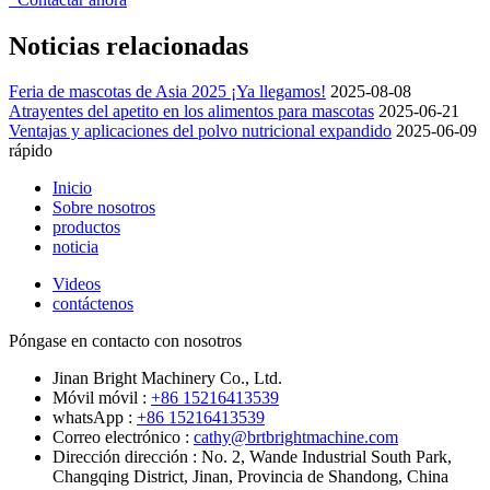
Noticias relacionadas
Feria de mascotas de Asia 2025 ¡Ya llegamos!
2025-08-08
Atrayentes del apetito en los alimentos para mascotas
2025-06-21
Ventajas y aplicaciones del polvo nutricional expandido
2025-06-09
rápido
Inicio
Sobre nosotros
productos
noticia
Videos
contáctenos
Póngase en contacto con nosotros
Jinan Bright Machinery Co., Ltd.
Móvil móvil :
+86 15216413539
whatsApp :
+86 15216413539
Correo electrónico :
cathy@brtbrightmachine.com
Dirección dirección :
No. 2, Wande Industrial South Park,
Changqing District, Jinan, Provincia de Shandong, China